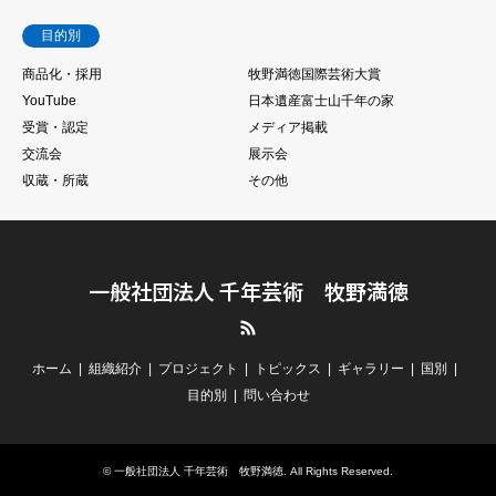
目的別
商品化・採用
牧野満徳国際芸術大賞
YouTube
日本遺産富士山千年の家
受賞・認定
メディア掲載
交流会
展示会
収蔵・所蔵
その他
一般社団法人 千年芸術 牧野満徳
RSS
ホーム
組織紹介
プロジェクト
トピックス
ギャラリー
国別
目的別
問い合わせ
©
一般社団法人 千年芸術 牧野満徳
. All Rights Reserved.