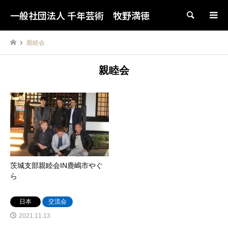
一般社団法人 千年芸術 牧野満徳
検索
親睦会
親睦会
茨城支部親睦会IN鹿嶋市やぐ
ら
日本
交流会
2021.11.13