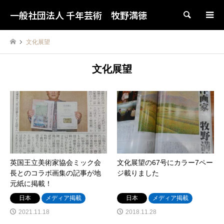
一般社団法人 千年芸術 牧野満徳
検索
文化展望
文化展望
英国王立美術家協会ミック会
文化展望の67号にカラー7ペー
長とのコラボ画集の記事が地
ジ載りました
元紙に掲載！
日本
メディア掲載
日本
メディア掲載
2021.11.18
2018.11.28