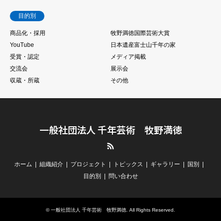
目的別
商品化・採用
牧野満徳国際芸術大賞
YouTube
日本遺産富士山千年の家
受賞・認定
メディア掲載
交流会
展示会
収蔵・所蔵
その他
一般社団法人 千年芸術 牧野満徳
RSS
ホーム
組織紹介
プロジェクト
トピックス
ギャラリー
国別
目的別
問い合わせ
©
一般社団法人 千年芸術 牧野満徳
. All Rights Reserved.