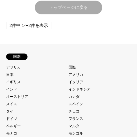
トップページに戻る
2件中 1〜2件を表示
国別
アフリカ
国際
日本
アメリカ
イギリス
イタリア
インド
インドネシア
オーストリア
カナダ
スイス
スペイン
タイ
チェコ
ドイツ
フランス
ベルギー
マルタ
モナコ
モンゴル