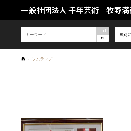
一般社団法人 千年芸術 牧野満
and
国別
or
ソムラップ