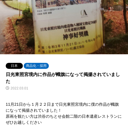
日本
商品化・採用
日光東照宮境内に作品が幟旗になって掲揚されていまし
た
2022.03.01
11月21日から１月２２日まで日光東照宮境内に僕の作品が幟旗
になって掲揚されていました！
原画を観たい方は渋谷のちとせ会館二階の日本遺産レストランに
ぜひお越しください