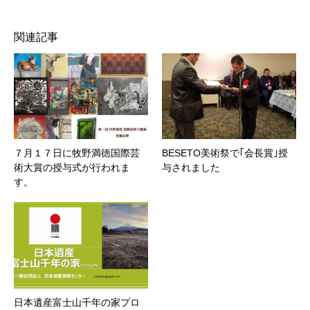
関連記事
７月１７日に牧野満徳国際芸
BESETO美術祭で｢会長賞｣授
術大賞の授与式が行われま
与されました
す。
日本遺産富士山千年の家プロ