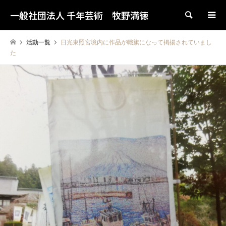
一般社団法人 千年芸術 牧野満徳
検索
活動一覧
日光東照宮境内に作品が幟旗になって掲揚されていまし
た