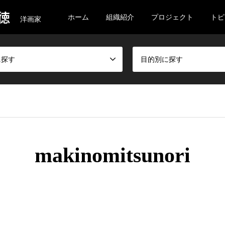
徳
ホーム
組織紹介
プロジェクト
トピ
洋画家
に探す
目的別に探す
makinomitsunori